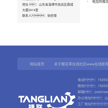
电加热樱
地址 ：山东省淄博市张店区鼎成
大厦2414室
联系人：张经理
网站首页
关于樱花草在线社区www在线影
电话：
15253
微信：152533
邮箱：
postmas
办公地址：山
工厂地址