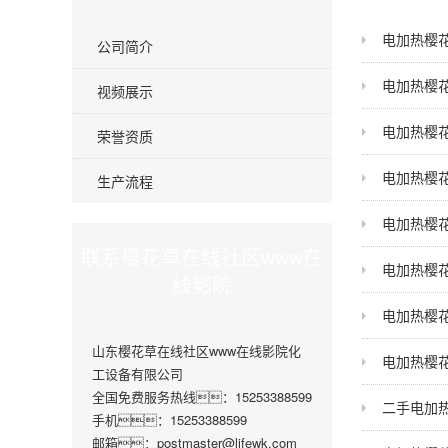
电加热樱
公司简介
电加热樱
视频展示
电加热樱
荣誉资质
电加热樱
生产流程
电加热樱
联系樱花草在线社区www在
电加热樱
线影院
电加热樱
山东樱花草在线社区www在线影院化
电加热樱
工设备有限公司
全国免费服务热线：15253388599
二手电加
手机：15253388599
邮箱：postmaster@lifewk.com