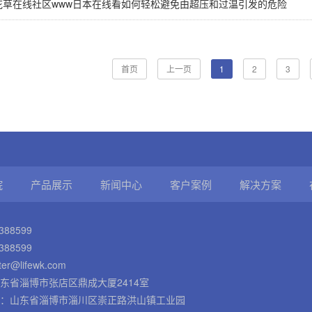
花草在线社区www日本在线看如何轻松避免由超压和过温引发的危险
首页
上一页
1
2
3
院
产品展示
新闻中心
客户案例
解决方案
388599
88599
ter@lifewk.com
东省淄博市张店区鼎成大厦2414室
：山东省淄博市淄川区崇正路洪山镇工业园